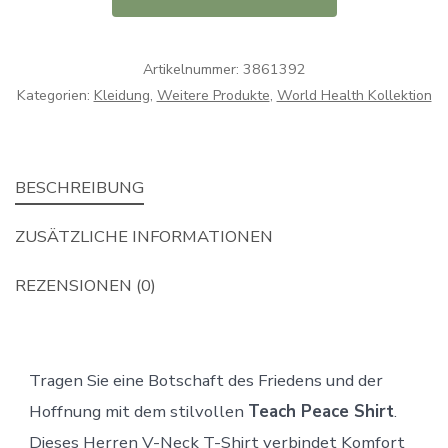
Peace
Shirt
Artikelnummer:
3861392
-
Kategorien:
Kleidung
,
Weitere Produkte
,
World Health Kollektion
Mens
Organic
V-
BESCHREIBUNG
Neck
Shirt
ZUSÄTZLICHE INFORMATIONEN
Menge
REZENSIONEN (0)
Tragen Sie eine Botschaft des Friedens und der
Hoffnung mit dem stilvollen
Teach Peace Shirt
.
Dieses Herren V-Neck T-Shirt verbindet Komfort