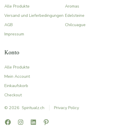
Alle Produkte
Aromas
Versand und Lieferbedingungen
Edelsteine
AGB
Chilcuague
Impressum
Konto
Alle Produkte
Mein Account
Einkaufskorb
Checkout
© 2026
Spiritualz.ch
Privacy Policy
Facebook
Instagram
LinkedIn
Pinterest