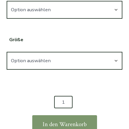
Größe
Teach
Peace
Shirt
In den Warenkorb
World