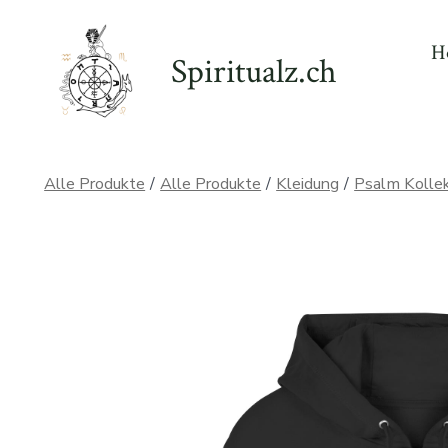
Zum
Inhalt
H
Spiritualz.ch
springen
Alle Produkte
/
Alle Produkte
/
Kleidung
/
Psalm Kollek