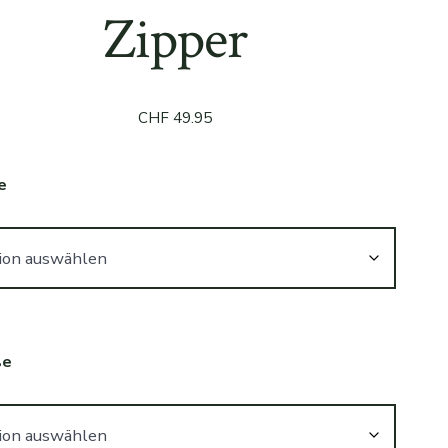
Zipper
CHF
49.95
e
ße