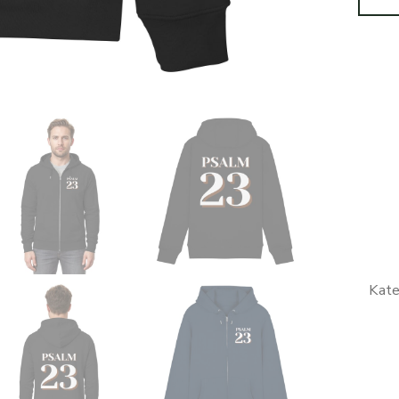
Psalm
23
Der
Herr
ist
mein
Hirte
Motiv
Kate
-
Zipper
Menge