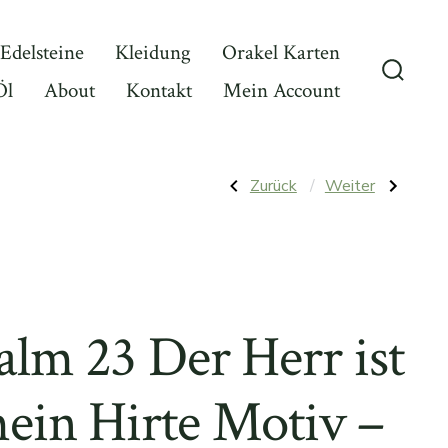
Edelsteine
Kleidung
Orakel Karten
Öl
About
Kontakt
Mein Account
Suche
ein-/a
Beitragsna
Vorheriger
Nächster
Zurück
Weiter
Beitrag:
Beitrag:
Palo
Psalm
Santo
23
Sticks
Der
Bündel
Herr
100g
ist
mein
Hirte
Motiv
alm 23 Der Herr ist
–
Fluffy
Boxcut
Zipper
ein Hirte Motiv –